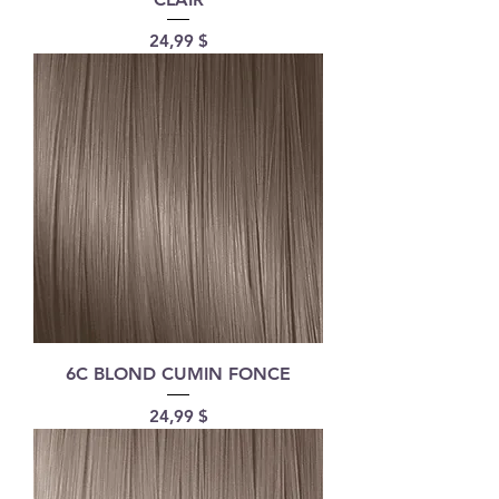
Prix
24,99 $
6C BLOND CUMIN FONCE
Prix
24,99 $