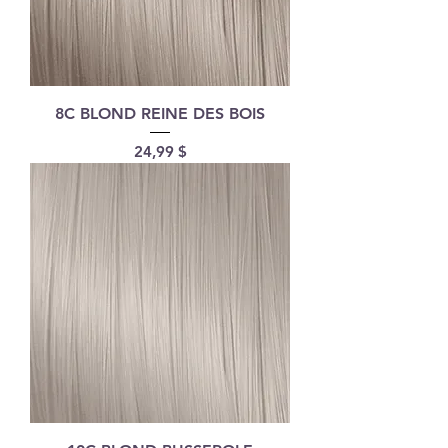
8C BLOND REINE DES BOIS
Prix
24,99 $