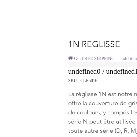
1N REGLISSE
🚚 Get FREE SHIPPING — add items 
undefined0 / undefined
SKU : CLR5016
La réglisse 1N est notre n
offre la couverture de g
de couleurs, y compris les
série N peut être utilisé
toute autre série (D, R, M