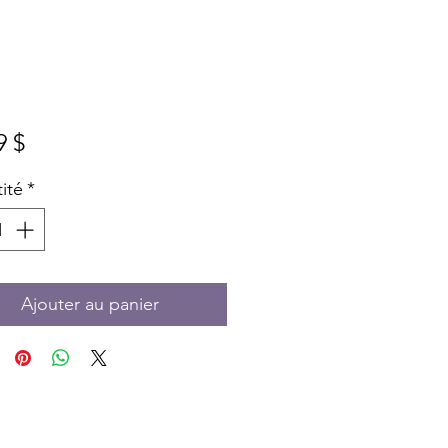
Prix
9 $
ité
*
Ajouter au panier