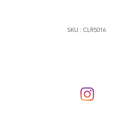
SKU
: CLR5016
Tous les droits sont réservés
© Hair Color Solutions