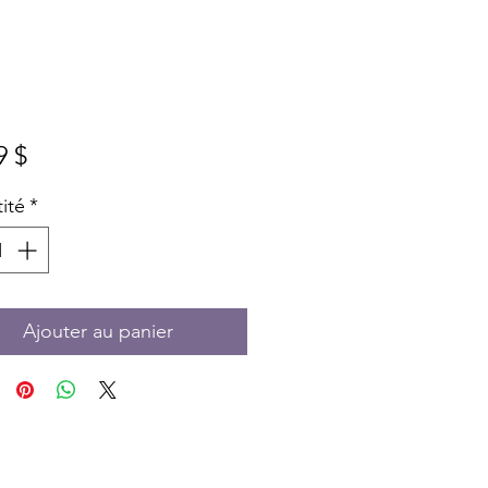
Prix
9 $
ité
*
Ajouter au panier