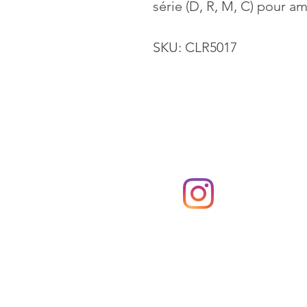
série (D, R, M, C) pour am
SKU:
CLR5017
Tous les droits sont réservés
© Hair Color Solutions
cityhomeandgarden.com