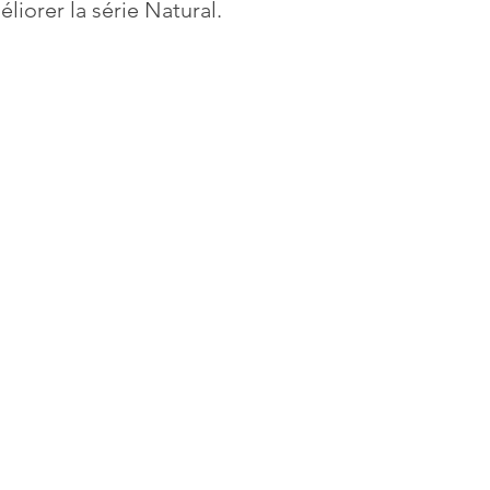
éliorer la série Natural.
Canada
Les Montagne
Bleues
Ontario, Canad
email@naturcolor
877-958-8821