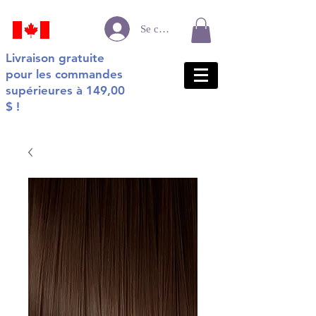
Se connecter
Livraison gratuite
pour les commandes
supérieures à 149,00
$ !