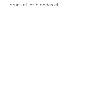
bruns et les blondes et
sont considérées comme
des couleurs chaudes. La
série N peut être utilisée
seule ou peut être
mélangée à toute autre
série (D, R, M, C) pour
améliorer la série Natural.
SKU:
CLR5020