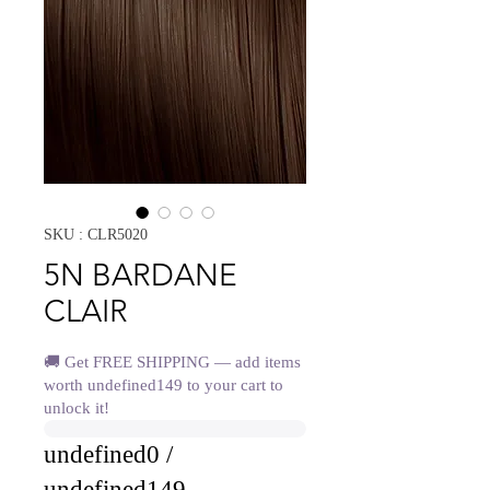
SKU : CLR5020
5N BARDANE
CLAIR
🚚 Get FREE SHIPPING — add items
worth undefined149 to your cart to
unlock it!
undefined0 /
undefined149