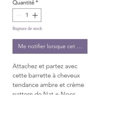
Quantité
*
Rupture de stock
Me notifier lorsque cet article est disponible
Attachez et partez avec
cette barrette à cheveux
tendance ambre et crème
pattern de Nat + Noor.
Pince style alligator
Matériel: Acétate de
Cellulose with Gold Metal