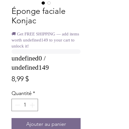
Éponge faciale
Konjac
🚚 Get FREE SHIPPING — add items
worth undefined149 to your cart to
unlock it!
undefined0 /
undefined149
Prix
8,99 $
Quantité
*
Ajouter au panier